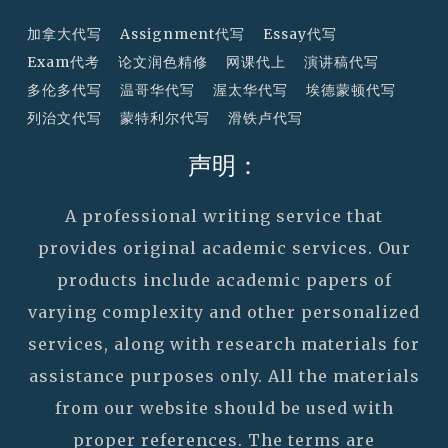
加拿大代写
Assignment代写
Essay代写
Exam代考
论文润色精修
网课代上
演讲稿代写
多伦多代写
温哥华代写
渥太华代写
埃德蒙顿代写
列治文代写
蒙特利尔代写
滑铁卢代写
声明：
A professional writing service that
provides original academic services. Our
products include academic papers of
varying complexity and other personalized
services, along with research materials for
assistance purposes only. All the materials
from our website should be used with
proper references. The terms are